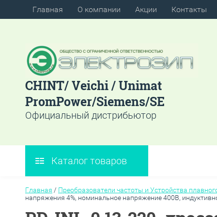
Главная
О компании
Акции
Контакты
CHINT/ Veichi / Unimat
PromPower/Siemens/SE
Официальный дистрибьютор
Каталог товаров
Главная
/
Преобразователи частоты и Устройства плавног
напряжения 4%, номинальное напряжение 400В, индуктивнос