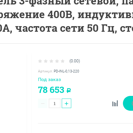
ссель 3-фазный сетевой,
яжение 400В, индуктивн
, частота сети 50 Гц, с
(0.00)
Артикул:
PD-INL-0,13-220
Под заказ
78 653
Р
−
+