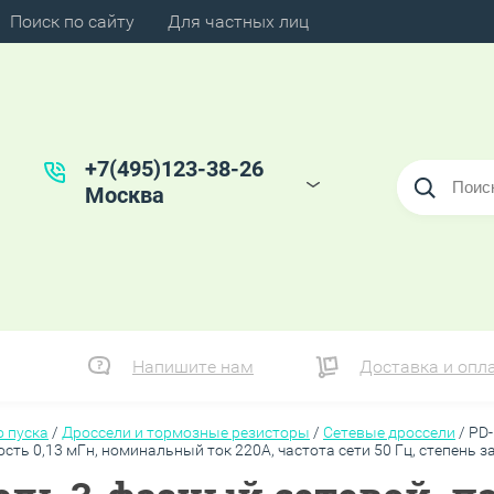
Поиск по сайту
Для частных лиц
+7(495)123-38-26
Москва
Напишите нам
Доставка и опл
о пуска
/
Дроссели и тормозные резисторы
/
Сетевые дроссели
/
PD-
ть 0,13 мГн, номинальный ток 220А, частота сети 50 Гц, степень 