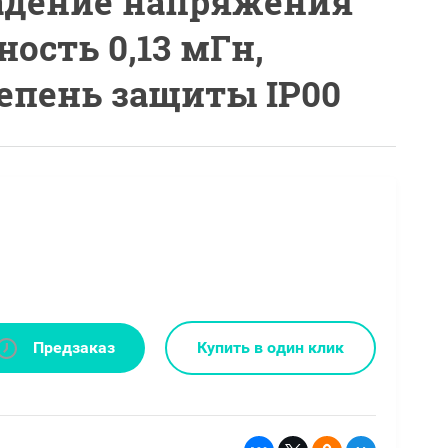
 падение напряжения
ость 0,13 мГн,
тепень защиты IP00
Предзаказ
Купить в один клик