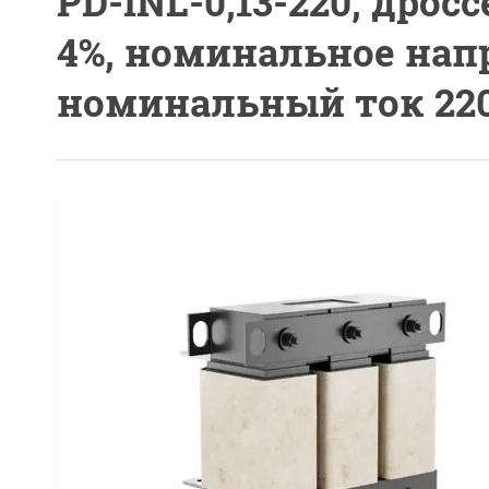
PD-INL-0,13-220, дро
4%, номинальное напр
номинальный ток 220А